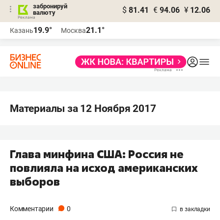
забронируй
$
81.41
€
94.06
¥
12.06
валюту
19.9°
21.1°
Казань
Москва
Материалы за 12 Ноября 2017
​Глава минфина США: Россия не
повлияла на исход американских
выборов
Комментарии
0