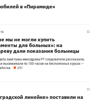
 юбилей в «Пирамиде»
018
че мы не могли купить
менты для больных»: на
еву дали показания больницы
 делу замглавы минздрава РТ следователи рассказали,
хи высиживали по 100 часов на бесполезных курсах —
работка
251
градской линейке» поставили на