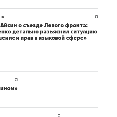
состоянием как основа
антихрупких команд
018
н Айсин о съезде Левого фронта:
нко детально разъяснил ситуацию
шением прав в языковой сфере»
убином»