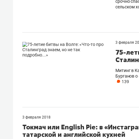
срочно спас
сельском х
3 февраля 2
75-лет
Сталин
Митинг в К
Бурганов о
139
3 февраля 2018
Токмач или English Pie: в «Инстаг
татарской и английской кухней