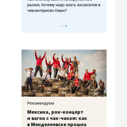
рафакте,
рынки, почему надо знать аксакалов и
о трехкратно
кредитов
чем интересен Оман?
клиентах и ч
Рекомендуем
Рекоме
ой
Мексика, рок-концерт
«Прор
и вагон с чак-чаком: как
30 ме
еским
в Менделеевске прошла
лечит