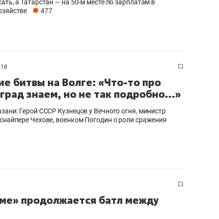
ать, а Татарстан — на 50-м месте по зарплатам в
озяйстве
477
018
ие битвы на Волге: «Что-то про
град знаем, но не так подробно...»
азани: Герой СССР Кузнецов у Вечного огня, министр
 снайпере Чехове, военком Погодин о роли сражения
раме» продолжается батл между