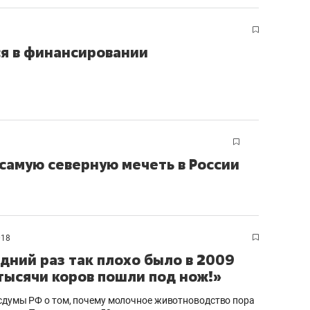
ся в финансировании
самую северную мечеть в России
018
дний раз так плохо было в 2009
 тысячи коров пошли под нож!»
сдумы РФ о том, почему молочное животноводство пора