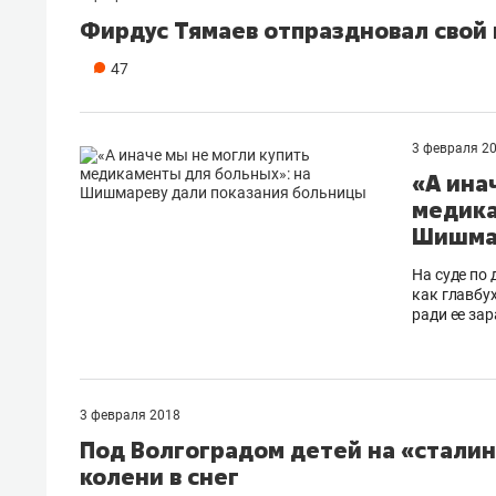
Фирдус Тямаев отпраздновал свой
47
3 февраля 2
«А ина
медика
Шишмар
На суде по
как главбу
ради ее за
3 февраля 2018
Под Волгоградом детей на «сталин
колени в снег