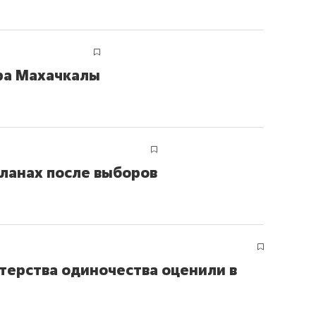
ов и
о трехкратном росте цен, дотошных
школьной формы о конт
клиентах и чудных запросах мастеров
налогах и развитии без 
ора Махачкалы
ланах после выборов
ндуем
Рекомендуем
терства одиночества оценили в
мер до квартиры и Face
Опыт выживания в дик
сто ключа: какой будет
природе, работа
асность в ЖК «Нова»
с ментальным и физич