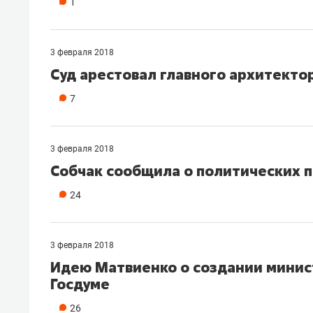
1
рынки, почему надо знать аксакал
чем интересен Оман?
3 февраля 2018
Суд арестовал главного архитект
7
3 февраля 2018
Собчак сообщила о политических п
24
3 февраля 2018
Рекомендуем
Рекоме
Идею Матвиенко о создании минис
Как ГК «МИР ГРУПП» и ВТБ
150 ка
Госдуме
создают оазис жилого
ID вме
комфорта под Казанью
безоп
26