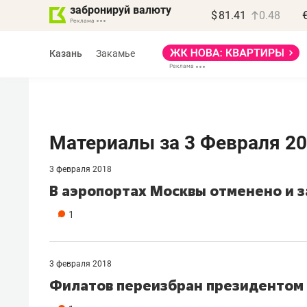
забронируй валюту
$
81.41
0.48
Казань
Закамье
Материалы за 3 Февраля 2
3 февраля 2018
Василь Мазитов
​В аэропортах Москвы отменено и 
МАРТ
1
«Не зная местных
правил, бизнес может
потерять минимум
3 февраля 2018
полгода»
Филатов переизбран президентом
Как бизнесу выйти на зарубежные