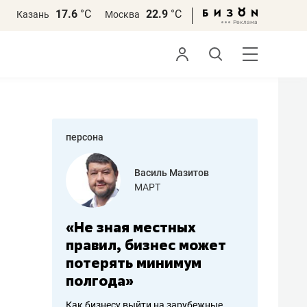
17.6
°С
22.9
°С
Казань
Москва
персона
еменова
Василь Мазитов
»
МАРТ
а: работа
«Не зная местных
«Мне лу
ечься
правил, бизнес может
не зара
вствовать
потерять минимум
чем пот
полгода»
репутац
пошиву
Как бизнесу выйти на зарубежные
Владелец от