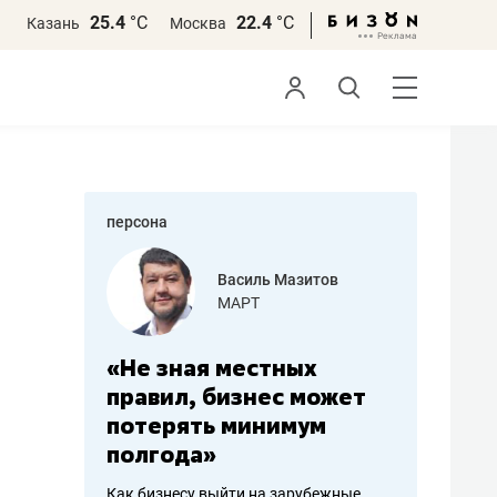
25.4
°С
22.4
°С
Казань
Москва
персона
еменова
Василь Мазитов
»
МАРТ
а: работа
«Не зная местных
«Мне лу
ечься
правил, бизнес может
не зара
вствовать
потерять минимум
чем пот
полгода»
репутац
пошиву
Как бизнесу выйти на зарубежные
Владелец от