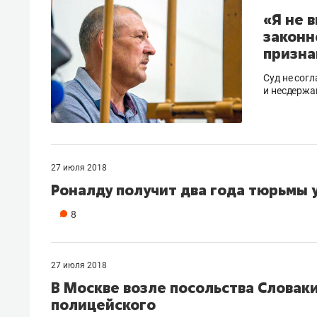
«Я не в
законн
призна
Суд не сог
и несдержа
27 июля 2018
Роналду получит два года тюрьмы 
8
27 июля 2018
В Москве возле посольства Словак
полицейского