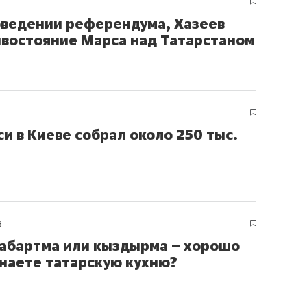
оведении референдума, Хазеев
ивостояние Марса над Татарстаном
и в Киеве собрал около 250 тыс.
8
Кабартма или кыздырма – хорошо
знаете татарскую кухню?