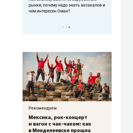
рафакте,
рынки, почему надо знать аксакалов и
о трехкратно
кредитов
чем интересен Оман?
клиентах и ч
Рекомендуем
Рекоме
ой
Мексика, рок-концерт
«Прор
и вагон с чак-чаком: как
30 ме
еским
в Менделеевске прошла
лечит