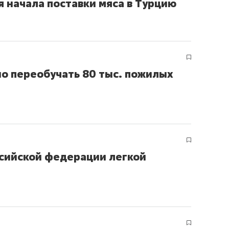
я начала поставки мяса в Турцию
состоянием как основа
антихрупких команд
о переобучать 80 тыс. пожилых
ссийской федерации легкой