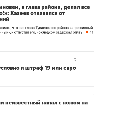
иновен, я глава района, делал все
о!»: Хазеев отказался от
ний
ласился, что экс-глава Тукаевского района «агрессивный
нный», и отпустил его, но следком задержал опять
41
условно и штраф 19 млн евро
ии неизвестный напал с ножом на