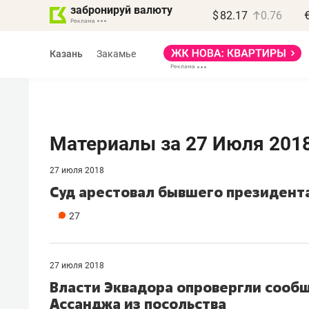
забронируй валюту
$
82.17
0.76
Казань
Закамье
Материалы за 27 Июля 201
27 июля 2018
Василь Мазитов
Суд арестовал бывшего президент
МАРТ
27
«Не зная местных
правил, бизнес может
потерять минимум
27 июля 2018
полгода»
Власти Эквадора опровергли сооб
Ассанджа из посольства
Как бизнесу выйти на зарубежные