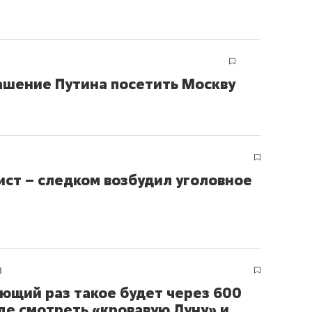
ашение Путина посетить Москву
ст – следком возбудил уголовное
8
ющий раз такое будет через 600
где смотреть «кровавую Луну» и