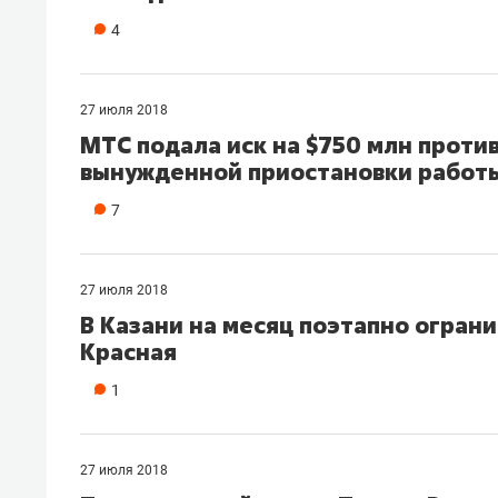
рынки, почему надо знать аксакал
4
чем интересен Оман?
27 июля 2018
МТС подала иск на $750 млн проти
вынужденной приостановки работы
7
27 июля 2018
В Казани на месяц поэтапно огран
Красная
1
Рекомендуем
Рекоме
Как ГК «МИР ГРУПП» и ВТБ
150 ка
создают оазис жилого
ID вме
27 июля 2018
комфорта под Казанью
безоп