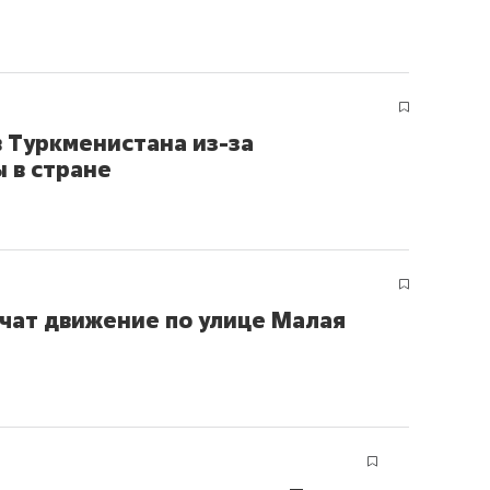
ов и
о трехкратном росте цен, дотошных
школьной формы о конт
клиентах и чудных запросах мастеров
налогах и развитии без 
в Туркменистана из-за
 в стране
ичат движение по улице Малая
ндуем
Рекомендуем
мер до квартиры и Face
Опыт выживания в дик
сто ключа: какой будет
природе, работа
асность в ЖК «Нова»
с ментальным и физич