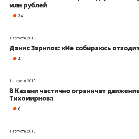
млн рублей
34
1 августа 2018
Данис Зарипов: «Не собираюсь отходит
4
1 августа 2018
В Казани частично ограничат движение
Тихомирнова
0
Рекомендуем
Рекомендуем
150 камер до квартиры и Face
Опыт выжи
ID вместо ключа: какой будет
природе, 
1 августа 2018
безопасность в ЖК «Нова»
с ментальн