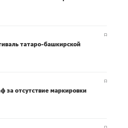
ов и
о трехкратном росте цен, дотошных
школьной формы о конт
клиентах и чудных запросах мастеров
налогах и развитии без 
тиваль татаро-башкирской
аф за отсутствие маркировки
ндуем
Рекомендуем
мер до квартиры и Face
Опыт выживания в дик
сто ключа: какой будет
природе, работа
асность в ЖК «Нова»
с ментальным и физич