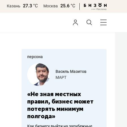
27.3
°С
25.6
°С
Казань
Москва
персона
еменова
Василь Мазитов
»
МАРТ
а: работа
«Не зная местных
«Мне лу
ечься
правил, бизнес может
не зара
вствовать
потерять минимум
чем пот
полгода»
репутац
пошиву
Как бизнесу выйти на зарубежные
Владелец от