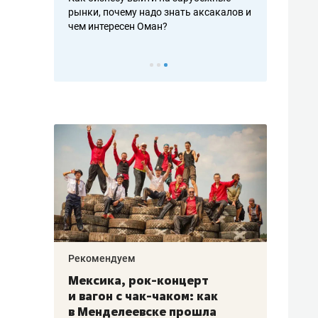
рафакте,
рынки, почему надо знать аксакалов и
о трехкратно
кредитов
чем интересен Оман?
клиентах и ч
Рекомендуем
Рекоме
ой
Мексика, рок-концерт
«Прор
и вагон с чак-чаком: как
30 ме
еским
в Менделеевске прошла
лечит