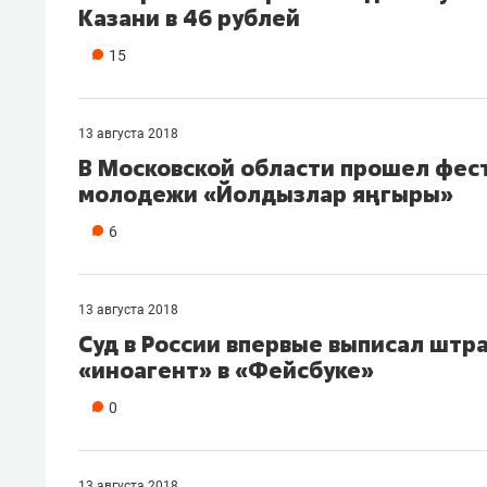
Казани в 46 рублей
рынки, почему надо знать аксакал
чем интересен Оман?
15
13 августа 2018
В Московской области прошел фес
молодежи «Йолдызлар яңгыры»
6
13 августа 2018
​Суд в России впервые выписал штр
«иноагент» в «Фейсбуке»
Рекомендуем
Рекоме
0
Как ГК «МИР ГРУПП» и ВТБ
150 ка
создают оазис жилого
ID вме
комфорта под Казанью
безоп
13 августа 2018