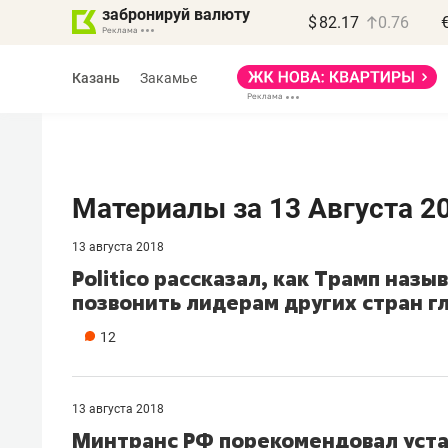
забронируй валюту
$
82.17
0.76
Казань
Закамье
Материалы за 13 Августа 2
13 августа 2018
Василь Мазитов
Politico рассказал, как Трамп назы
МАРТ
позвонить лидерам других стран г
«Не зная местных
12
правил, бизнес может
потерять минимум
полгода»
13 августа 2018
Минтранс РФ порекомендовал уста
Как бизнесу выйти на зарубежные