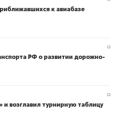
состоянием как основа
приближавшихся к авиабазе
антихрупких команд
нспорта РФ о развитии дорожно-
» и возглавил турнирную таблицу