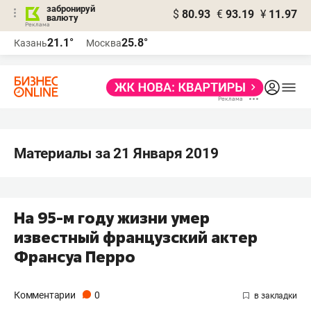
забронируй
$
80.93
€
93.19
¥
11.97
валюту
21.1°
25.8°
Казань
Москва
Материалы за 21 Января 2019
На 95-м году жизни умер
известный французский актер
Франсуа Перро
Комментарии
0