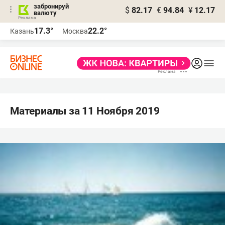
забронируй
$
82.17
€
94.84
¥
12.17
валюту
17.3°
22.2°
Казань
Москва
Материалы за 11 Ноября 2019