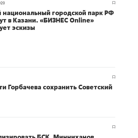
020
 национальный городской парк РФ
ут в Казани. «БИЗНЕС Online»
ует эскизы
ти Горбачева сохранить Советский
лизировать БСК, Минниханов