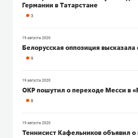
Германии в Татарстане
рынки, почему надо знать аксакал
чем интересен Оман?
3
19 августа 2020
Белорусская оппозиция высказала 
9
19 августа 2020
ОКР пошутил о переходе Месси в «
8
Рекомендуем
Рекоме
Как ГК «МИР ГРУПП» и ВТБ
150 ка
19 августа 2020
создают оазис жилого
ID вме
Теннисист Кафельников объявил о 
комфорта под Казанью
безоп