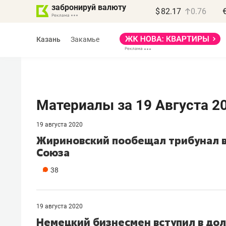
забронируй валюту
$
82.17
0.76
Казань
Закамье
Материалы за 19 Августа 2
19 августа 2020
Василь Мазитов
Жириновский пообещал трибунал в
МАРТ
Союза
«Не зная местных
38
правил, бизнес может
потерять минимум
полгода»
19 августа 2020
Немецкий бизнесмен вступил в дол
Как бизнесу выйти на зарубежные