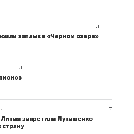
состоянием как основа
антихрупких команд
роили заплыв в «Черном озере»
мпионов
020
 Литвы запретили Лукашенко
в страну