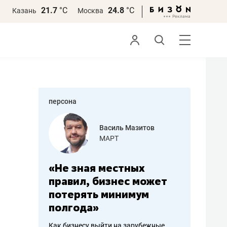
21.7
°С
24.8
°С
Казань
Москва
персона
еменова
Василь Мазитов
»
МАРТ
а: работа
«Не зная местных
«Мне лу
ечься
правил, бизнес может
не зара
вствовать
потерять минимум
чем пот
полгода»
репутац
пошиву
Как бизнесу выйти на зарубежные
Владелец от