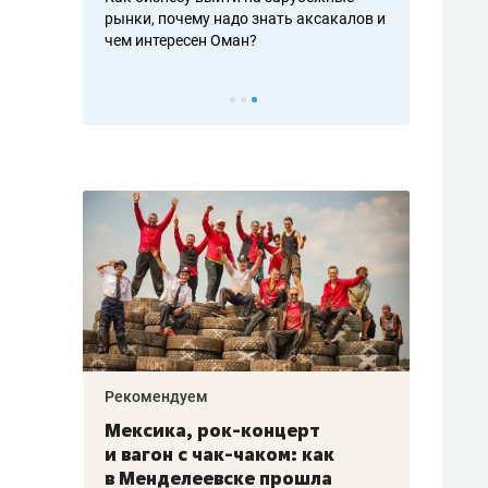
рафакте,
рынки, почему надо знать аксакалов и
о трехкратно
кредитов
чем интересен Оман?
клиентах и ч
Рекомендуем
Рекоме
ой
Мексика, рок-концерт
«Прор
и вагон с чак-чаком: как
30 ме
еским
в Менделеевске прошла
лечит