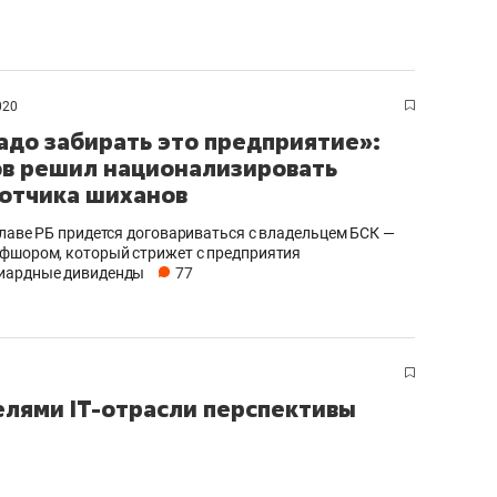
020
адо забирать это предприятие»:
в решил национализировать
отчика шиханов
главе РБ придется договариваться с владельцем БСК —
фшором, который стрижет с предприятия
иардные дивиденды
77
елями IT-отрасли перспективы