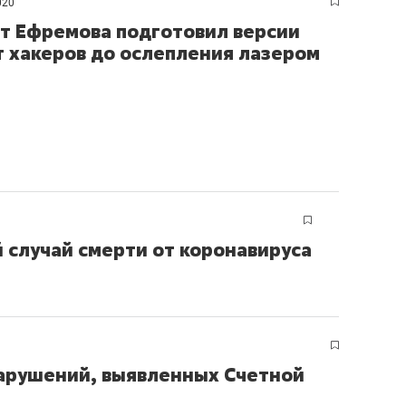
020
т Ефремова подготовил версии
т хакеров до ослепления лазером
й случай смерти от коронавируса
арушений, выявленных Счетной