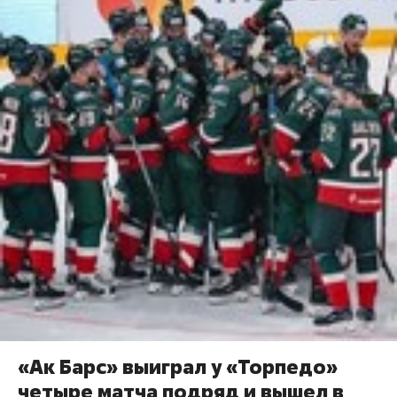
«Ак Барс» выиграл у «Торпедо»
четыре матча подряд и вышел в