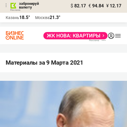
забронируй
$
82.17
€
94.84
¥
12.17
валюту
18.5°
21.3°
Казань
Москва
Материалы за 9 Марта 2021