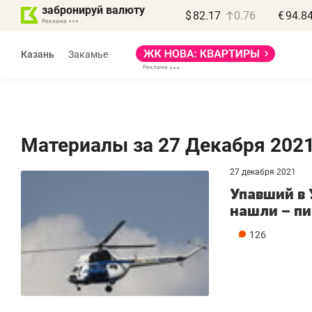
забронируй валюту
$
82.17
0.76
€
94.8
Казань
Закамье
Материалы за 27 Декабря 202
27 декабря 2021
Василь Мазитов
Роман Ободец
Упавший в 
МАРТ
«Готовые решения»
нашли – п
ая местных
«Мне лучше
126
, бизнес может
не заработать вообще,
ть минимум
чем потерять
а»
репутацию»
у выйти на зарубежные
Владелец отделочной фирмы
Н