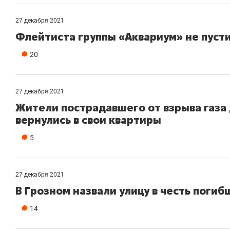
му надо знать аксакалов и
о трехкратном росте цен, дотошных
ш
ен Оман?
клиентах и чудных запросах мастеров
н
27 декабря 2021
Флейтиста группы «Аквариум» не пусти
20
27 декабря 2021
Жители пострадавшего от взрыва газа
вернулись в свои квартиры
5
27 декабря 2021
Рекомендуем
Рекоменду
В Грозном назвали улицу в честь поги
150 камер до квартиры и Face
Опыт выж
14
ID вместо ключа: какой будет
природе,
безопасность в ЖК «Нова»
с ментал