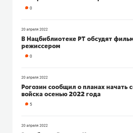
рынки, почему надо знать аксакал
0
чем интересен Оман?
20 апреля 2022
В Нацбиблиотеке РТ обсудят филь
режиссером
0
20 апреля 2022
Рогозин сообщил о планах начать 
войска осенью 2022 года
5
Рекомендуем
Рекоме
Как ГК «МИР ГРУПП» и ВТБ
150 ка
создают оазис жилого
ID вме
20 апреля 2022
комфорта под Казанью
безоп