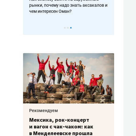
рафакте,
рынки, почему надо знать аксакалов и
о трехкратно
кредитов
чем интересен Оман?
клиентах и ч
Рекомендуем
Рекоме
ой
Мексика, рок-концерт
«Прор
и вагон с чак-чаком: как
30 ме
еским
в Менделеевске прошла
лечит