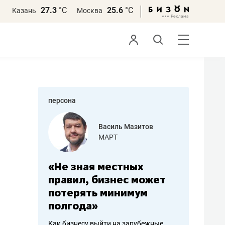
27.3
°С
25.6
°С
Казань
Москва
персона
еменова
Василь Мазитов
»
МАРТ
а: работа
«Не зная местных
«Мне лу
ечься
правил, бизнес может
не зара
вствовать
потерять минимум
чем пот
полгода»
репутац
пошиву
Как бизнесу выйти на зарубежные
Владелец от