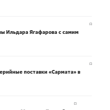
ов и
о трехкратном росте цен, дотошных
школьной формы о конт
клиентах и чудных запросах мастеров
налогах и развитии без 
мы Ильдара Ягафарова с самим
серийные поставки «Сармата» в
ндуем
Рекомендуем
мер до квартиры и Face
Опыт выживания в дик
сто ключа: какой будет
природе, работа
асность в ЖК «Нова»
с ментальным и физич