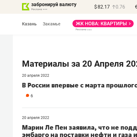
забронируй валюту
$
82.17
0.76
Казань
Закамье
Материалы за 20 Апреля 20
20 апреля 2022
Василь Мазитов
В России впервые с марта прошлог
МАРТ
6
«Не зная местных
правил, бизнес может
потерять минимум
20 апреля 2022
полгода»
Марин Ле Пен заявила, что не под
эмбарго на поставки нефти и газа 
Как бизнесу выйти на зарубежные