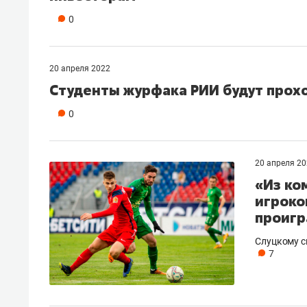
0
20 апреля 2022
Студенты журфака РИИ будут прохо
0
20 апреля 2
«Из ко
игроко
проигр
Слуцкому с
7