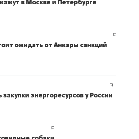
кажут в Москве и Петербурге
состоянием как основа
антихрупких команд
стоит ожидать от Анкары санкций
 закупки энергоресурсов у России
товидные собаки