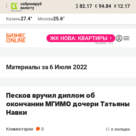
забронируй
$
82.17
€
94.84
¥
12.17
валюту
27.4°
25.6°
Казань
Москва
Материалы за 6 Июля 2022
Песков вручил диплом об
окончании МГИМО дочери Татьяны
Навки
Комментарии
0