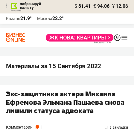
забронируй
$
81.41
€
94.06
¥
12.06
валюту
21.9°
22.2°
Казань
Москва
Материалы за 15 Сентября 2022
Экс-защитника актера Михаила
Ефремова Эльмана Пашаева снова
лишили статуса адвоката
Комментарии
1