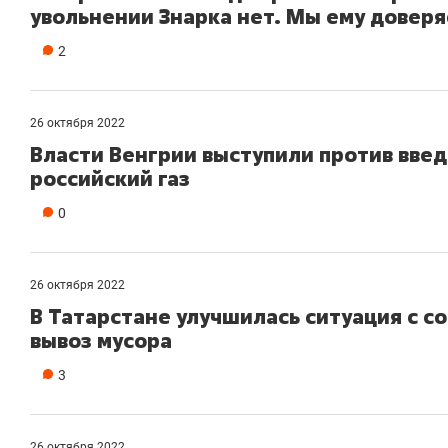
увольнении Знарка нет. Мы ему довер
2
26 октября 2022
Власти Венгрии выступили против введ
российский газ
0
26 октября 2022
В Татарстане улучшилась ситуация с 
вывоз мусора
Рекомендуем
Рекомендуем
3
150 камер до квартиры и Face
Опыт выжи
ID вместо ключа: какой будет
природе, 
безопасность в ЖК «Нова»
с ментальн
26 октября 2022