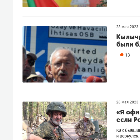
28 мая 2023
Кылычд
были б
13
28 мая 2023
«Я офи
если Р
Как бывший
и вернулся