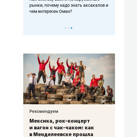
рафакте,
рынки, почему надо знать аксакалов и
о трехкратно
кредитов
чем интересен Оман?
клиентах и ч
Рекомендуем
Рекоме
ой
Мексика, рок-концерт
«Прор
и вагон с чак-чаком: как
30 ме
еским
в Менделеевске прошла
лечит