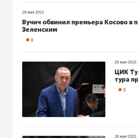
рынки, почему надо знать аксакал
чем интересен Оман?
28 мая 2023
Вучич обвинил премьера Косово в 
Зеленским
0
28 мая 2023
ЦИК Ту
тура п
5
Рекомендуем
Рекоме
Как ГК «МИР ГРУПП» и ВТБ
150 ка
создают оазис жилого
ID вме
комфорта под Казанью
безоп
28 мая 2023