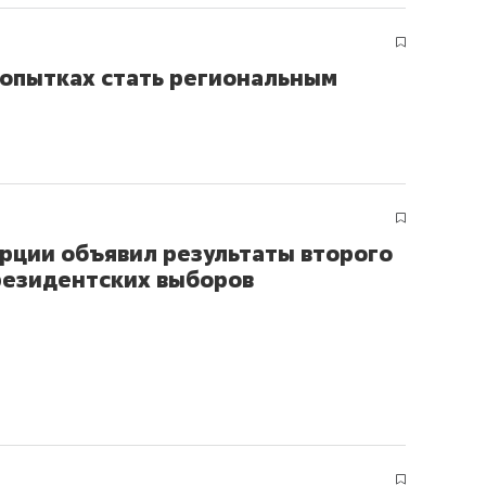
ов и
о трехкратном росте цен, дотошных
школьной формы о конт
клиентах и чудных запросах мастеров
налогах и развитии без 
попытках стать региональным
рции объявил результаты второго
резидентских выборов
ндуем
Рекомендуем
мер до квартиры и Face
Опыт выживания в дик
сто ключа: какой будет
природе, работа
асность в ЖК «Нова»
с ментальным и физич