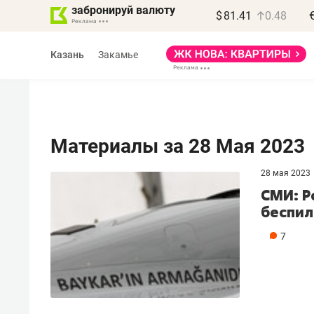
забронируй валюту
$
81.41
0.48
Казань
Закамье
Материалы за 28 Мая 2023
28 мая 2023
Василь Мазитов
СМИ: Р
МАРТ
беспил
«Не зная местных
7
правил, бизнес может
потерять минимум
полгода»
Как бизнесу выйти на зарубежные