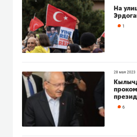
На ули
Эрдога
1
28 мая 2023
Кылычд
проком
презид
6