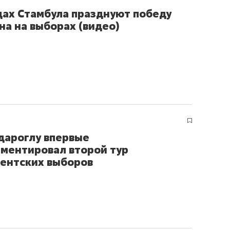
состоянием как основа
цах Стамбула празднуют победу
антихрупких команд
на на выборах (видео)
ароглу впервые
ментировал второй тур
ентских выборов