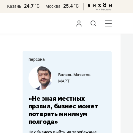
24.7
°С
25.4
°С
Казань
Москва
персона
еменова
Василь Мазитов
»
МАРТ
а: работа
«Не зная местных
«Мне лу
ечься
правил, бизнес может
не зара
вствовать
потерять минимум
чем пот
полгода»
репутац
пошиву
Как бизнесу выйти на зарубежные
Владелец от