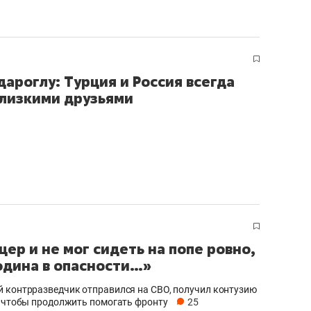
ароглу: Турция и Россия всегда
лизкими друзьями
цер и не мог сидеть на попе ровно,
одина в опасности…»
 контрразведчик отправился на СВО, получил контузию
, чтобы продолжить помогать фронту
25