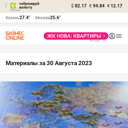
забронируй
$
82.17
€
94.84
¥
12.17
валюту
27.4°
25.6°
Казань
Москва
Материалы за 30 Августа 2023