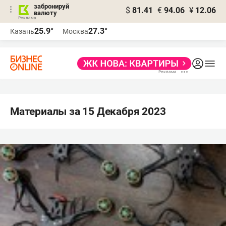
забронируй
$
81.41
€
94.06
¥
12.06
валюту
25.9°
27.3°
Казань
Москва
Материалы за 15 Декабря 2023