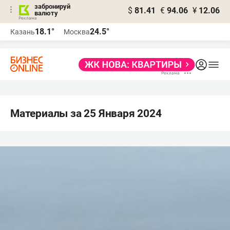
забронируй
$
81.41
€
94.06
¥
12.06
валюту
18.1°
24.5°
Казань
Москва
Материалы за 25 Января 2024