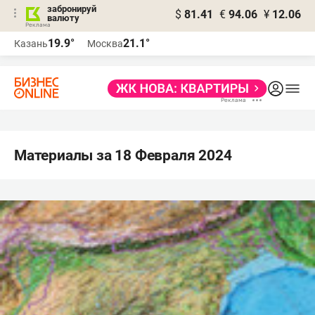
забронируй
$
81.41
€
94.06
¥
12.06
валюту
19.9°
21.1°
Казань
Москва
Материалы за 18 Февраля 2024