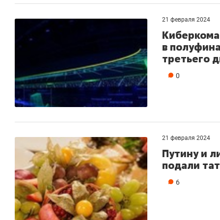
21 февраля 2024
Киберкома
в полуфина
третьего д
0
21 февраля 2024
Путину и л
подали та
Рекомендуем
Рекомендуем
6
150 камер до квартиры и Face
Опыт выжи
ID вместо ключа: какой будет
природе, 
безопасность в ЖК «Нова»
с ментальн