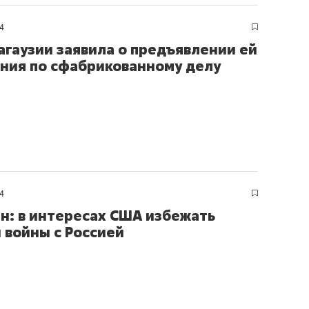
ов и
о трехкратном росте цен, дотошных
школьной формы о конт
клиентах и чудных запросах мастеров
налогах и развитии без 
4
Гагаузии заявила о предъявлении ей
ния по сфабрикованному делу
4
н: в интересах США избежать
 войны с Россией
ндуем
Рекомендуем
мер до квартиры и Face
Опыт выживания в дик
сто ключа: какой будет
природе, работа
асность в ЖК «Нова»
с ментальным и физич