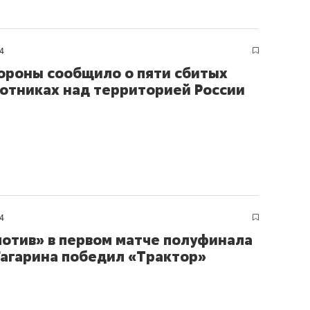
состоянием как основа
антихрупких команд
4
роны сообщило о пяти сбитых
отниках над территорией России
4
отив» в первом матче полуфинала
Гагарина победил «Трактор»