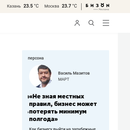
23.5
°С
23.7
°С
Казань
Москва
персона
еменова
Василь Мазитов
»
МАРТ
а: работа
«Не зная местных
«Мне лу
ечься
правил, бизнес может
не зара
вствовать
потерять минимум
чем пот
полгода»
репутац
пошиву
Как бизнесу выйти на зарубежные
Владелец от