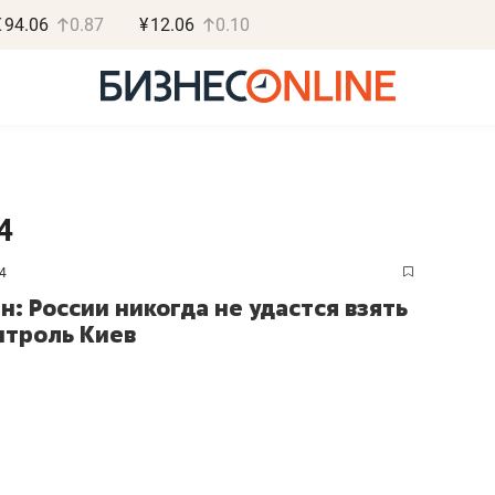
€
94.06
0.87
¥
12.06
0.10
4
4
Роман Ободец
Дарья С
н: России никогда не удастся взять
«Готовые решения»
«Бросско
нтроль Киев
«Мне лучше
«Мама говорил
не заработать вообще,
помогает отвл
чем потерять
от болезни, чу
репутацию»
себя живой»
Владелец отделочной фирмы
Наследница бизнеса по 