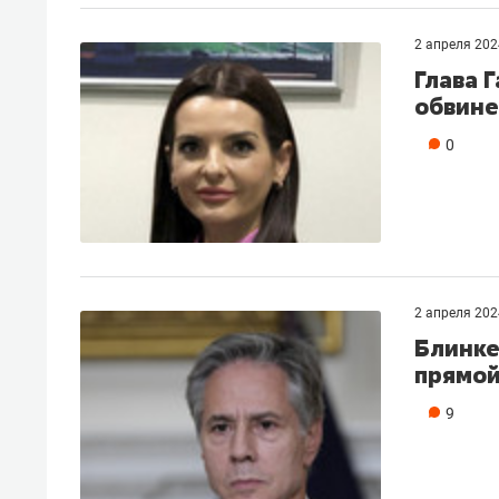
рынки, почему надо знать аксакал
чем интересен Оман?
2 апреля 202
Глава 
обвине
0
2 апреля 202
Блинке
прямой
Рекомендуем
Рекоме
9
Как ГК «МИР ГРУПП» и ВТБ
150 ка
создают оазис жилого
ID вме
комфорта под Казанью
безоп