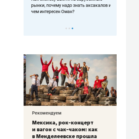
рафакте,
рынки, почему надо знать аксакалов и
о трехкратно
кредитов
чем интересен Оман?
клиентах и ч
Рекомендуем
Рекоме
ой
Мексика, рок-концерт
«Прор
и вагон с чак-чаком: как
30 ме
еским
в Менделеевске прошла
лечит