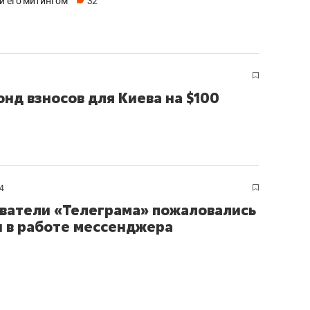
ли его митингом
32
нд взносов для Киева на $100
4
ватели «Телеграма» пожаловались
и в работе мессенджера