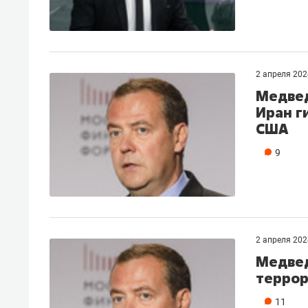
2 апреля 202
Медвед
Иран г
США
9
2 апреля 202
Медвед
террор
11