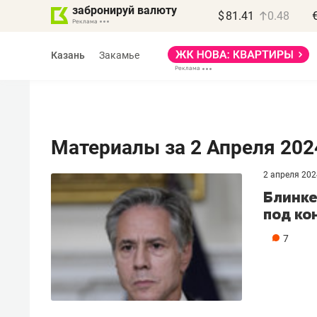
забронируй валюту
$
81.41
0.48
Казань
Закамье
Материалы за 2 Апреля 202
2 апреля 202
Василь Мазитов
Блинке
МАРТ
под ко
«Не зная местных
7
правил, бизнес может
потерять минимум
полгода»
Как бизнесу выйти на зарубежные