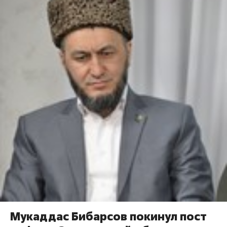
Мукаддас Бибарсов покинул пост