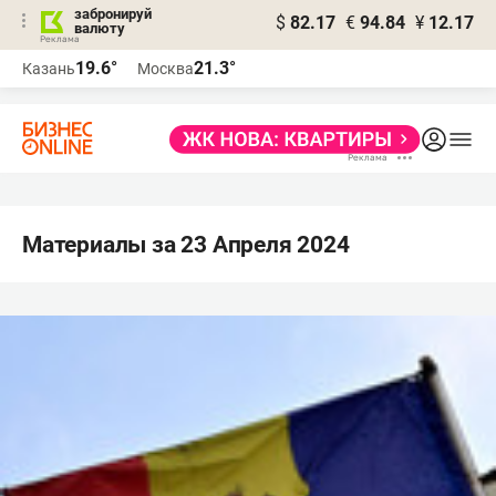
забронируй
$
82.17
€
94.84
¥
12.17
валюту
19.6°
21.3°
Казань
Москва
Материалы за 23 Апреля 2024