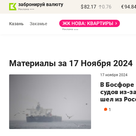
забронируй валюту
$
82.17
0.76
€
94.8
Казань
Закамье
Материалы за 17 Ноября 2024
17 ноября 2024
Василь Мазитов
Роман Ободец
В Босфоре
МАРТ
«Готовые решения»
судов из-з
шел из Рос
 зная местных
«Мне лучше
вил, бизнес может
не заработать вообще
1
ерять минимум
чем потерять
года»
репутацию»
знесу выйти на зарубежные
Владелец отделочной фирмы