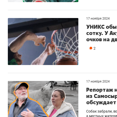
17 ноября 2024
УНИКС обыг
сотку. У А
очков на д
2
17 ноября 2024
Репортаж н
из Самосыр
обсуждает
Собак забрали, 
а местных жителе