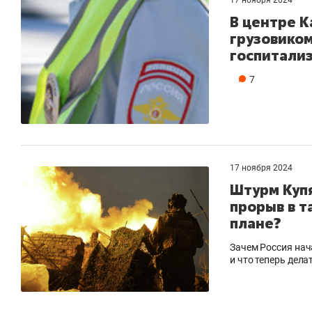
В центре К
грузовиком
госпитализ
7
17 ноября 2024
Штурм Купя
прорыв в т
плане?
Зачем Россия нач
и что теперь дела