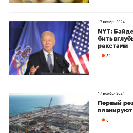
со
ан
17 ноября 2024
NYT: Байд
бить вглуб
ракетами
31
17 ноября 2024
Первый реа
планируют 
6