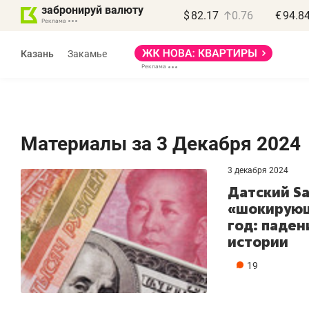
забронируй валюту
$
82.17
0.76
€
94.8
Казань
Закамье
Материалы за 3 Декабря 2024
3 декабря 2024
Датский Sa
«шокирующ
год: паден
истории
19