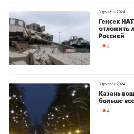
3 декабря 2024
Генсек НА
отложить 
Россией
3
3 декабря 2024
Казань вош
больше все
Рекомендуем
Рекомендуем
4
150 камер до квартиры и Face
Опыт выжи
ID вместо ключа: какой будет
природе, 
безопасность в ЖК «Нова»
с ментальн