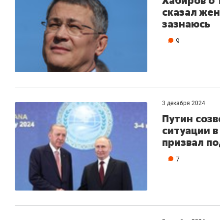
Хабиров о 
сказал жен
зазнаюсь
9
3 декабря 2024
Путин созв
ситуации в
призвал п
7