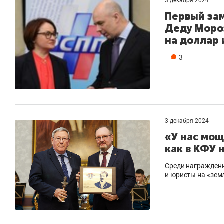
3 декабря 2024
Первый за
Деду Моро
на доллар 
3
3 декабря 2024
«У нас мо
как в КФУ 
Среди награжденн
и юристы на «зем