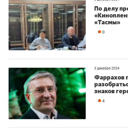
По делу п
«Киноплен
«Тасмы»
0
3 декабря 2024
Фаррахов 
разобратьс
знаков гер
4