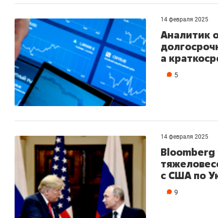
14 февраля 2025
Аналитик 
долгосрочн
а краткос
5
14 февраля 2025
Bloomberg 
тяжеловес
с США по У
Рекомендуем
Рекомендуем
150 камер до квартиры и Face
Опыт выжи
9
ID вместо ключа: какой будет
природе, 
безопасность в ЖК «Нова»
с ментальн