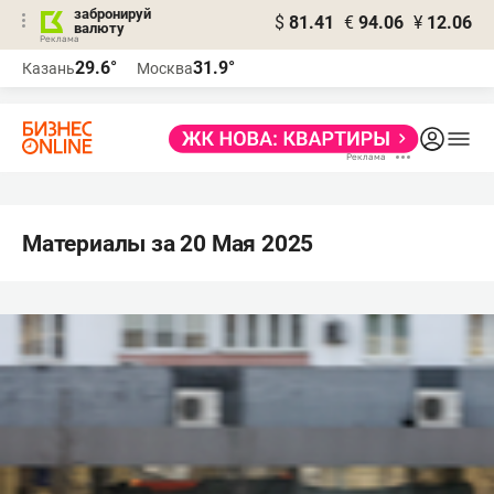
забронируй
$
81.41
€
94.06
¥
12.06
валюту
29.6°
31.9°
Казань
Москва
Материалы за 20 Мая 2025