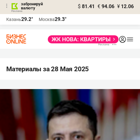
забронируй
$
81.41
€
94.06
¥
12.06
валюту
29.2°
29.3°
Казань
Москва
Материалы за 28 Мая 2025