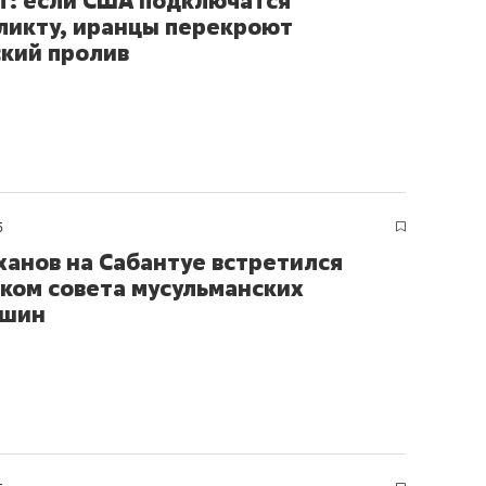
т: если США подключатся
ликту, иранцы перекроют
кий пролив
5
анов на Сабантуе встретился
еком совета мусульманских
йшин