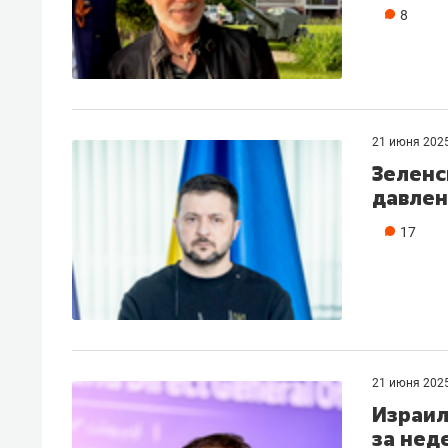
8
21 июня 202
Зеленс
давлен
17
21 июня 202
Израил
за нед