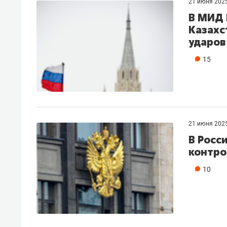
21 июня 202
В МИД 
Казахс
ударов
15
21 июня 202
В Росс
контро
10