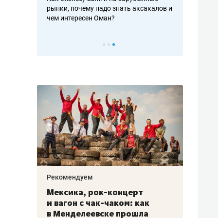
рафакте,
рынки, почему надо знать аксакалов и
о трехкратно
кредитов
чем интересен Оман?
клиентах и ч
Рекомендуем
Рекоме
ой
Мексика, рок-концерт
«Прор
и вагон с чак-чаком: как
30 ме
еским
в Менделеевске прошла
лечит