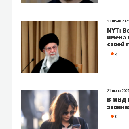
21 июня 202
NYT: В
имена 
своей 
4
21 июня 202
В МВД 
звонка
0