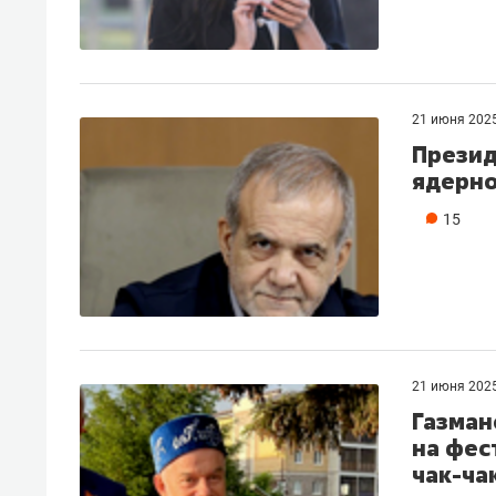
21 июня 202
Презид
ядерно
15
21 июня 202
Газман
на фес
чак-ча