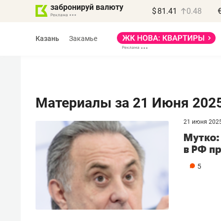
забронируй валюту
$
81.41
0.48
Казань
Закамье
Материалы за 21 Июня 202
21 июня 202
Василь Мазитов
Мутко:
МАРТ
в РФ п
«Не зная местных
5
правил, бизнес может
потерять минимум
полгода»
Как бизнесу выйти на зарубежные