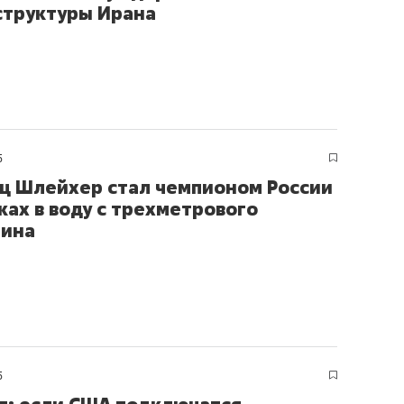
труктуры Ирана
5
ц Шлейхер стал чемпионом России
ках в воду с трехметрового
лина
5