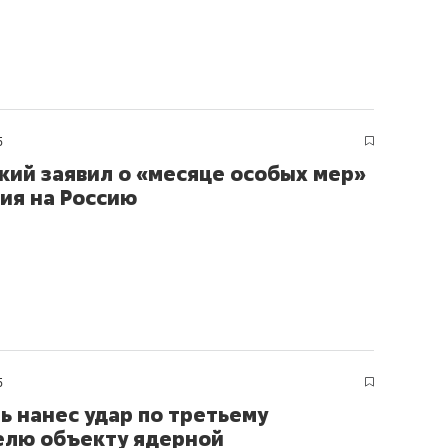
5
кий заявил о «месяце особых мер»
ия на Россию
5
ь нанес удар по третьему
елю объекту ядерной