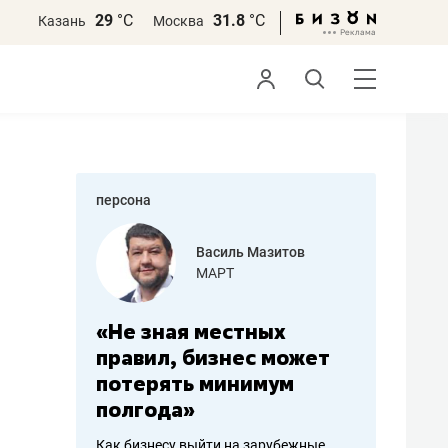
29
°С
31.8
°С
Казань
Москва
персона
еменова
Василь Мазитов
»
МАРТ
а: работа
«Не зная местных
«Мне лу
ечься
правил, бизнес может
не зара
вствовать
потерять минимум
чем пот
полгода»
репутац
пошиву
Как бизнесу выйти на зарубежные
Владелец от