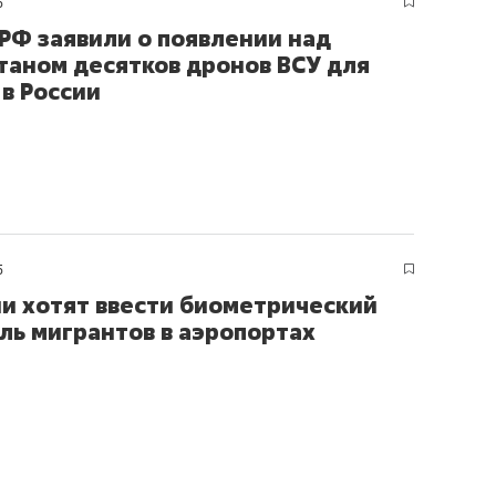
5
РФ заявили о появлении над
таном десятков дронов ВСУ для
 в России
5
ии хотят ввести биометрический
ль мигрантов в аэропортах