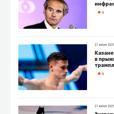
инфрас
0
21 июня 202
Казане
в прыж
трамп
0
21 июня 202