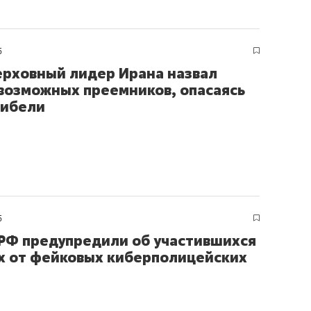
состоянием как основа
антихрупких команд
5
ерховный лидер Ирана назвал
возможных преемников, опасаясь
гибели
5
РФ предупредили об участившихся
х от фейковых киберполицейских