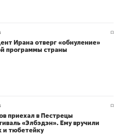
5
ент Ирана отверг «обнуление»
й программы страны
5
ов приехал в Пестрецы
тиваль «Элбэдэн». Ему вручили
к и тюбетейку