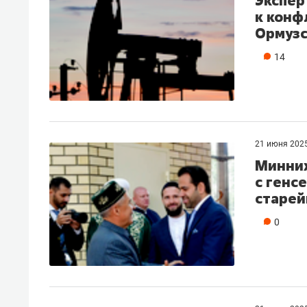
Экспер
к конф
Ормузс
14
21 июня 202
Минних
с генс
старе
0