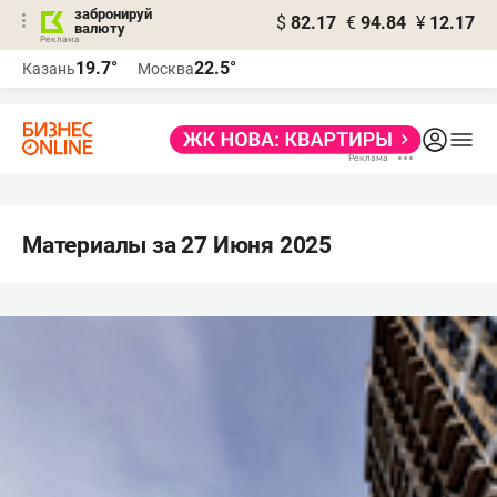
забронируй
$
82.17
€
94.84
¥
12.17
валюту
19.7°
22.5°
Казань
Москва
Материалы за 27 Июня 2025