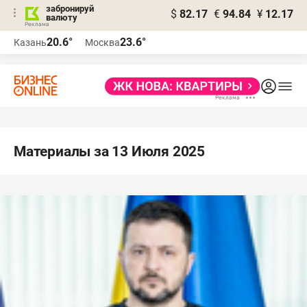
забронируй
$
82.17
€
94.84
¥
12.17
валюту
20.6°
23.6°
Казань
Москва
Материалы за 13 Июля 2025