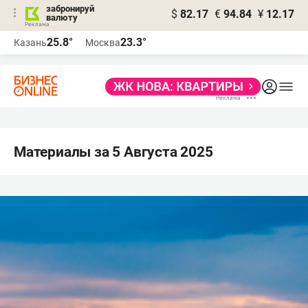
забронируй
$
82.17
€
94.84
¥
12.17
валюту
25.8°
23.3°
Казань
Москва
Материалы за 5 Августа 2025