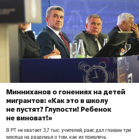
Минниханов о гонениях на детей
мигрантов: «Как это в школу
не пустят? Глупости! Ребенок
не виноват!»
В РТ не хватает 3,7 тыс. учителей, раис дал главам три
месяца на раздумья о том, как их привлечь