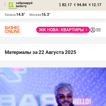
забронируй
$
82.17
€
94.84
¥
12.17
валюту
14.8°
16.3°
Казань
Москва
Материалы за 22 Августа 2025