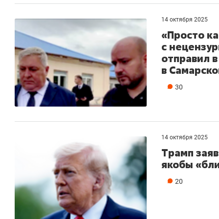
14 октября 2025
«Просто к
с нецензур
отправил в
в Самарско
30
14 октября 2025
Трамп заяв
якобы «бли
Рекомендуем
Рекомендуем
20
150 камер до квартиры и Face
Опыт выжи
ID вместо ключа: какой будет
природе, 
безопасность в ЖК «Нова»
с ментальн