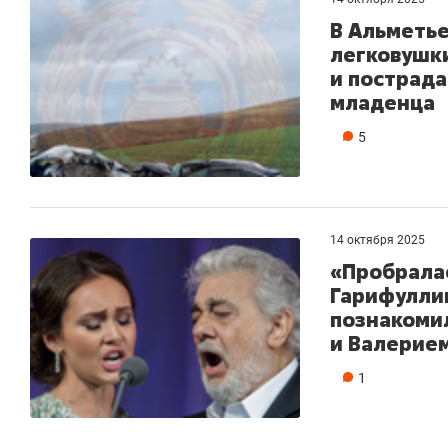
В Альметье
легковушки
и пострада
младенца
5
14 октября 2025
«Пробралас
Гарифуллин
познакоми
и Валерие
1