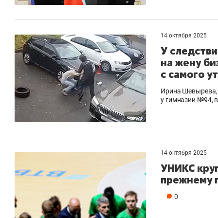
14 октября 2025
У следстви
на жену би
с самого у
Ирина Шевырева, 
у гимназии №94, 
14 октября 2025
УНИКС круп
прежнему п
0