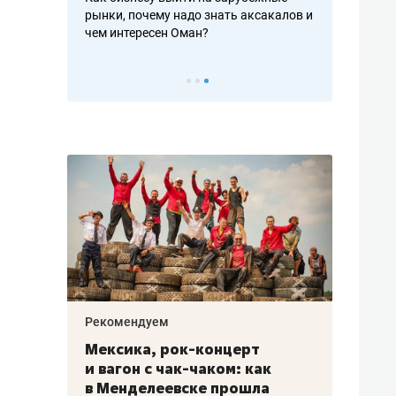
рафакте,
рынки, почему надо знать аксакалов и
о трехкратно
кредитов
чем интересен Оман?
клиентах и ч
Рекомендуем
Рекоме
ой
Мексика, рок-концерт
«Прор
и вагон с чак-чаком: как
30 ме
еским
в Менделеевске прошла
лечит