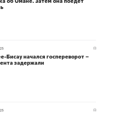
ка об Омане. Затем она поедет
нь
025
ее-Бисау начался госпереворот –
ента задержали
025