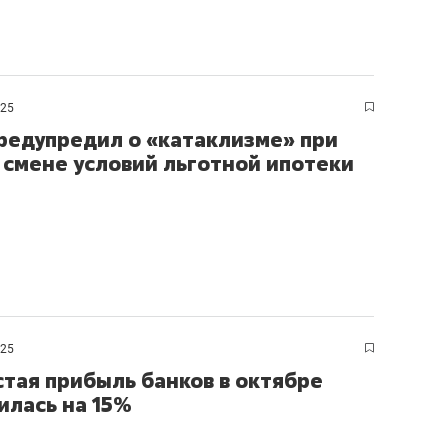
025
редупредил о «катаклизме» при
 смене условий льготной ипотеки
025
стая прибыль банков в октябре
илась на 15%