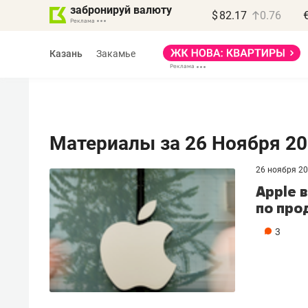
забронируй валюту
$
82.17
0.76
Казань
Закамье
Материалы за 26 Ноября 2
26 ноября 2
Василь Мазитов
Apple 
МАРТ
по про
«Не зная местных
3
правил, бизнес может
потерять минимум
полгода»
Как бизнесу выйти на зарубежные