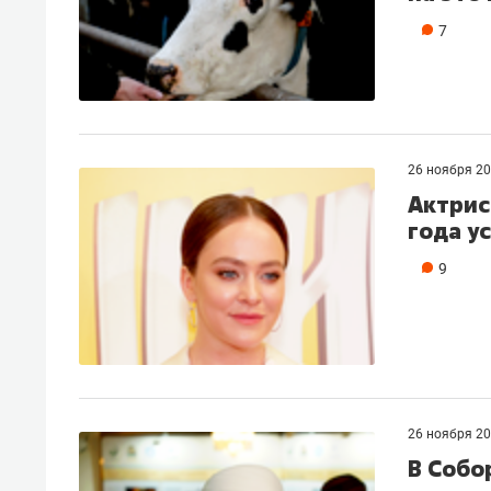
7
26 ноября 2
Актрис
года у
9
26 ноября 2
В Собо