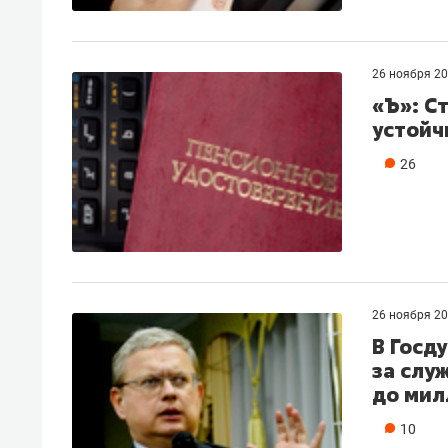
26 ноября 2
«Ъ»: С
устойч
26
26 ноября 2
В Госд
за слу
до мил
10