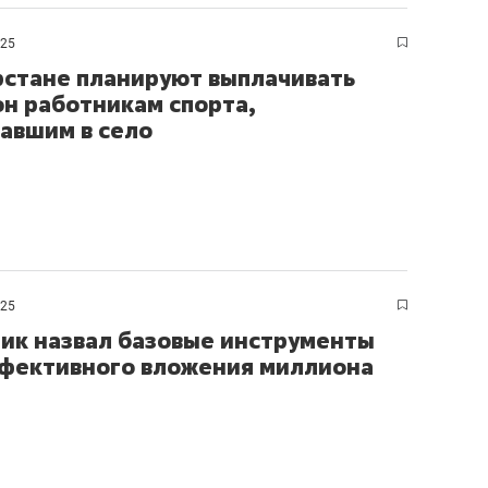
ов и
о трехкратном росте цен, дотошных
школьной формы о конт
клиентах и чудных запросах мастеров
налогах и развитии без 
025
рстане планируют выплачивать
н работникам спорта,
авшим в село
025
ик назвал базовые инструменты
фективного вложения миллиона
ндуем
Рекомендуем
мер до квартиры и Face
Опыт выживания в дик
сто ключа: какой будет
природе, работа
асность в ЖК «Нова»
с ментальным и физич