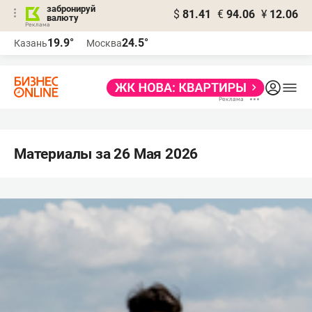
забронируй
$
81.41
€
94.06
¥
12.06
валюту
19.9°
24.5°
Казань
Москва
Материалы за 26 Мая 2026