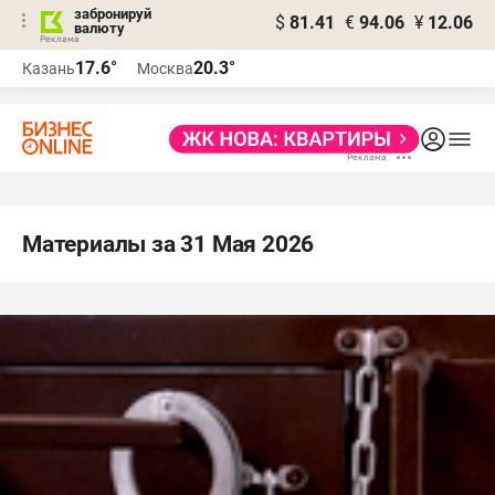
забронируй
$
81.41
€
94.06
¥
12.06
валюту
17.6°
20.3°
Казань
Москва
Материалы за 31 Мая 2026