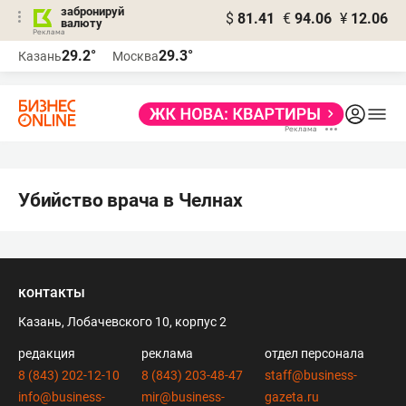
забронируй
$
81.41
€
94.06
¥
12.06
валюту
29.2°
29.3°
Казань
Москва
Убийство врача в Челнах
контакты
Казань, Лобачевского 10, корпус 2
редакция
реклама
отдел персонала
8 (843) 202-12-10
8 (843) 203-48-47
staff@business-
info@business-
mir@business-
gazeta.ru