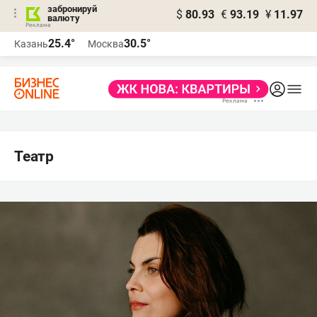
забронируй
$
80.93
€
93.19
¥
11.97
валюту
25.4°
30.5°
Казань
Москва
Театр