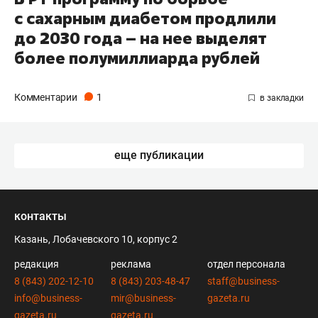
с сахарным диабетом продлили
до 2030 года – на нее выделят
более полумиллиарда рублей
Комментарии
1
еще публикации
контакты
Казань, Лобачевского 10, корпус 2
редакция
реклама
отдел персонала
8 (843) 202-12-10
8 (843) 203-48-47
staff@business-
info@business-
mir@business-
gazeta.ru
gazeta.ru
gazeta.ru