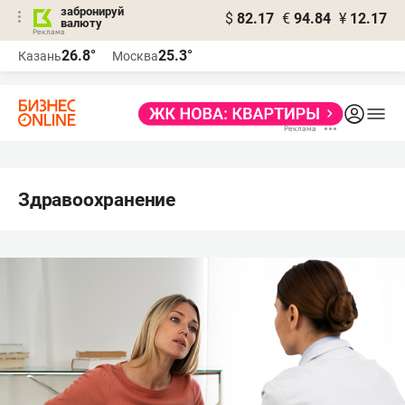
забронируй
$
82.17
€
94.84
¥
12.17
валюту
26.8°
25.3°
Казань
Москва
Здравоохранение