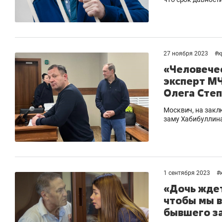
27 ноября 2023
#
к
«Человечес
эксперт МЧ
Олега Сте
Москвич, на закл
заму Хабибуллина
1 сентября 2023
#
«Дочь ждет
чтобы мы в
бывшего з