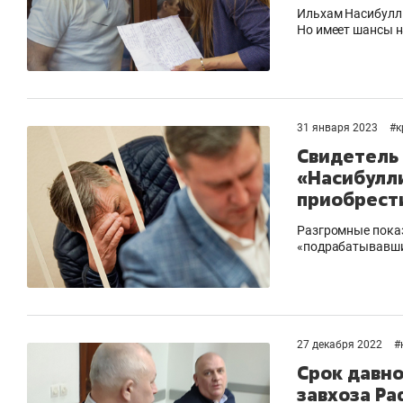
Ильхам Насибулли
Но имеет шансы 
31 января 2023
#
к
Свидетель 
«Насибулли
приобрест
Разгромные показ
«подрабатывавш
27 декабря 2022
#
Срок давно
завхоза Ра