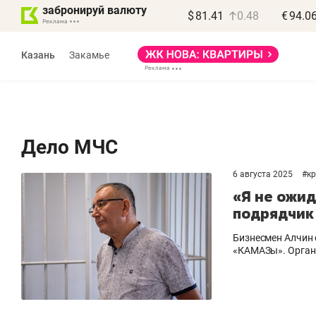
забронируй валюту
$
81.41
0.48
€
94.0
Казань
Закамье
Дело МЧС
6 августа 2025
#
к
Василь Мазитов
«Я не ожи
МАРТ
подрядчик
«Не зная местных
«
Бизнесмен Алчин
правил, бизнес может
н
«КАМАЗы». Органы
потерять минимум
ч
полгода»
р
Как бизнесу выйти на зарубежные
Вл