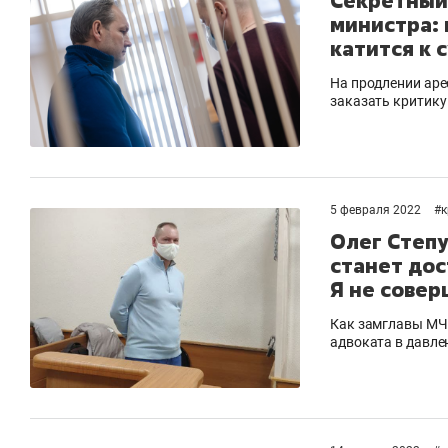
Секретный
министра: 
катится к 
На продлении аре
заказать критику
5 февраля 2022
#
Олег Степу
станет до
Я не совер
Как замглавы МЧС
адвоката в давле