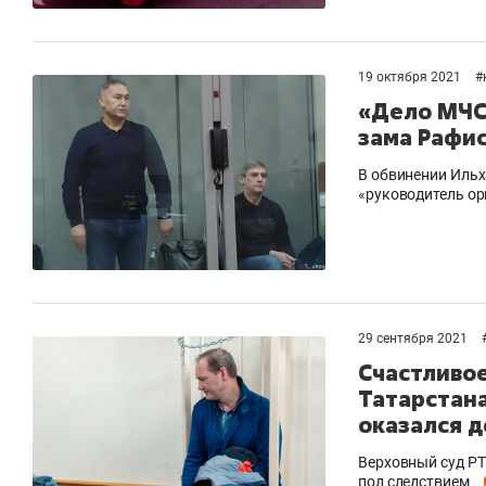
19 октября 2021
#
«Дело МЧС»
зама Рафи
В обвинении Иль
«руководитель ор
29 сентября 2021
Счастливо
Татарстана
оказался 
Верховный суд РТ
под следствием