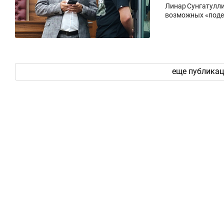
Линар Сунгатуллин
возможных «поде
еще публика