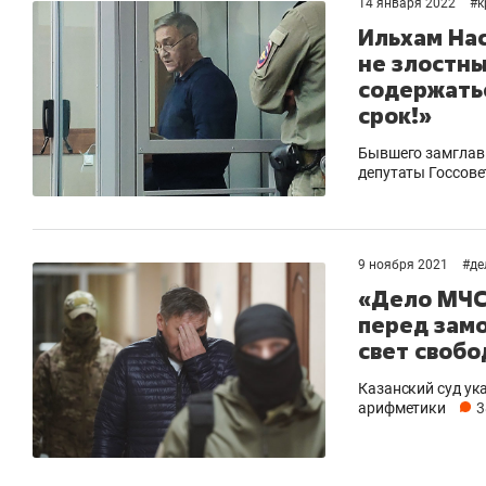
14 января 2022
#
к
Ильхам Нас
не злостны
содержать
срок!»
Бывшего замглав
депутаты Госсове
9 ноября 2021
#
де
«Дело МЧС»
перед зам
свет своб
Казанский суд ук
арифметики
3