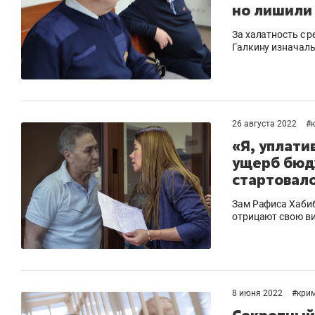
но лишили
За халатность с 
Галкину изначаль
26 августа 2022
#
«Я, уплати
ущерб бюд
стартовал
Зам Рафиса Хабиб
отрицают свою в
8 июня 2022
#
кри