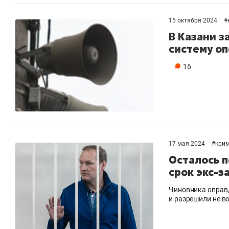
рынки, почему надо знать аксакалов и
о 
чем интересен Оман?
кл
15 октября 2024
#
В Казани з
систему о
16
17 мая 2024
#
кри
Осталось п
срок экс-
Рекомендуем
Рекомендуем
Чиновника оправд
и разрешили не в
Как ГК «МИР ГРУПП» и ВТБ
150 камер 
создают оазис жилого
ID вместо 
комфорта под Казанью
безопаснос