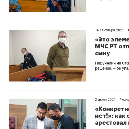
16 сентября 2021
«Это элеме
МЧС РТ отп
сыну
Наручники на Сте
решение, — он уп
2 июля 2021
#
кри
«Конкретн
нет!»: как
арестовал