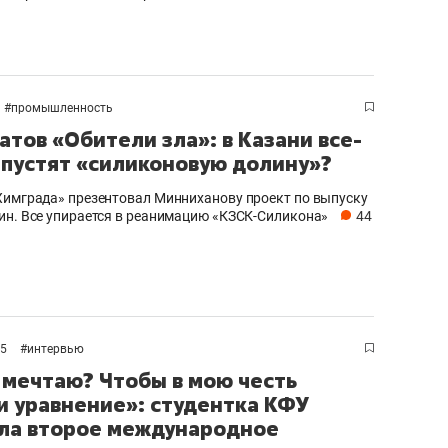
#
промышленность
атов «Обители зла»: в Казани все-
апустят «силиконовую долину»?
Химграда» презентовал Минниханову проект по выпуску
ин. Все упирается в реанимацию «КЗСК-Силикона»
44
25
#
интервью
 мечтаю? Чтобы в мою честь
и уравнение»: студентка КФУ
ла второе международное