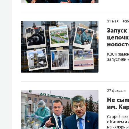
31 мая
#
сп
Запуск
цепочк
новост
КЗСК замен
запустили 
27 февраля
Не сып
им. Ка
Старейшее 
с Китаем и
на «хлорны