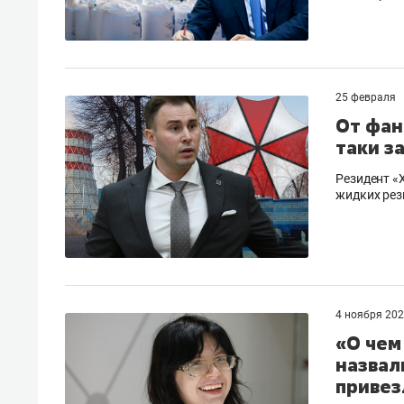
25 февраля
От фан
таки з
Резидент «
жидких рез
4 ноября 20
«О чем
назвал
привез