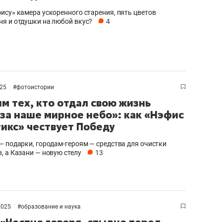
ису» камера ускоренного старения, пять цветов
я и отдушки на любой вкус?
4
025
#
фотоистории
м тех, кто отдал свою жизнь
 за наше мирное небо»: как «Нэфис
икс» чествует Победу
— подарки, городам-героям — средства для очистки
, а Казани — новую стелу
13
2025
#
образование и наука