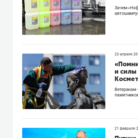
Зачем «Нэф
автошампун
23 апреля 2
«Помни
и силы
Космет
Ветеранам 
памятников
21 февраля 