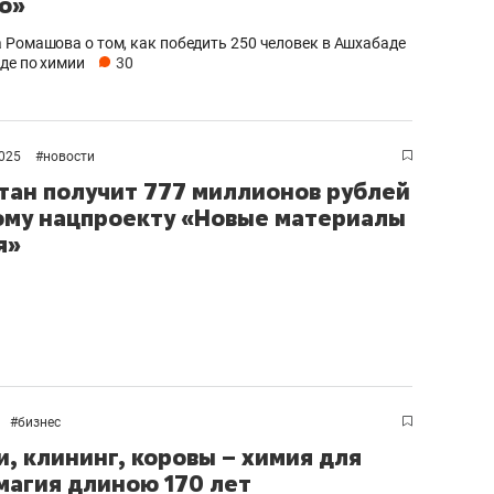
о»
 Ромашова о том, как победить 250 человек в Ашхабаде
де по химии
30
2025
#
новости
тан получит 777 миллионов рублей
ому нацпроекту «Новые материалы
я»
#
бизнес
и, клининг, коровы – химия для
 магия длиною 170 лет