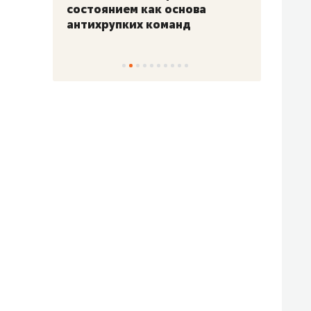
«Гонка Героев»
Казан