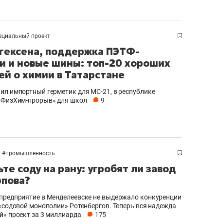
состоянием как основа
антихрупких команд
ециальный проект
 гексена, поддержка ПЭТФ-
и и новые шины: топ-20 хороших
ей о химии в Татарстане
ил импортный герметик для МС-21, в республике
«ФизХим-прорыв» для школ
9
#
промышленность
ьте соду на рану: угробят ли завод
рпова?
предприятие в Менделеевске не выдержало конкуренции
 «содовой монополии» Ротенбергов. Теперь вся надежда
й» проект за 3 миллиарда
175