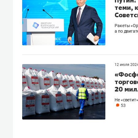
Путин:
теми, 
Советс
Ракеты «Ор
а по двига
12 июля 202
«Фосфо
торгов
20 мил
Не «светит
53