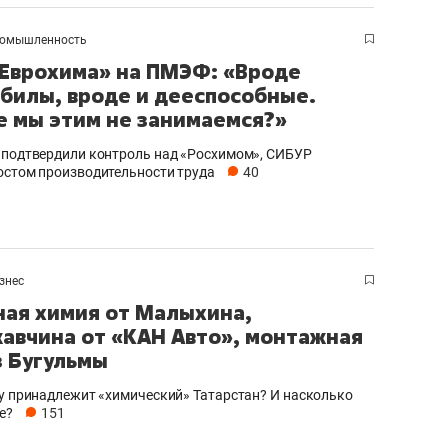
ов и
о трехкратном росте цен, дотошных
школьной формы о конт
клиентах и чудных запросах мастеров
налогах и развитии без 
омышленность
«Еврохима» на ПМЭФ: «Вроде
ебилы, вроде и дееспособные.
е мы этим не занимаемся?»
 подтвердили контроль над «Росхимом», СИБУР
остом производительности труда
40
знес
ая химия от Малыхина,
авчина от «КАН Авто», монтажная
з Бугульмы
ндуем
Рекомендуем
мер до квартиры и Face
Опыт выживания в дик
му принадлежит «химический» Татарстан? И насколько
е?
151
сто ключа: какой будет
природе, работа
асность в ЖК «Нова»
с ментальным и физич