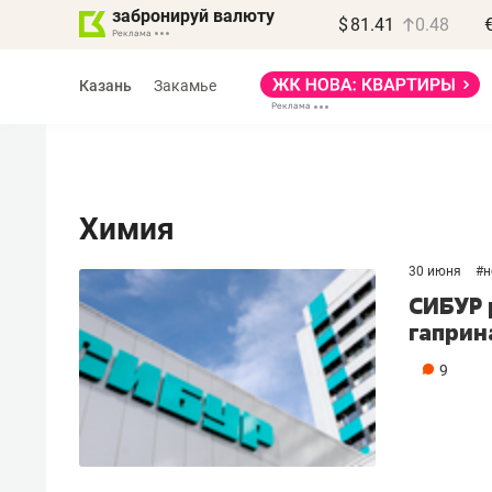
забронируй валюту
$
81.41
0.48
Казань
Закамье
Химия
30 июня
#
н
Василь Мазитов
СИБУР 
МАРТ
гаприн
«Не зная местных
9
правил, бизнес может
потерять минимум
полгода»
Как бизнесу выйти на зарубежные