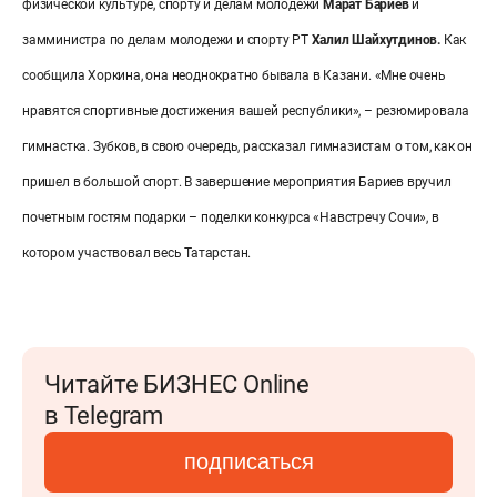
физической культуре, спорту и делам молодежи
Марат Бариев
и
замминистра по делам молодежи и спорту РТ
Халил Шайхутдинов.
Как
сообщила Хоркина, она неоднократно бывала в Казани. «Мне очень
нравятся спортивные достижения вашей республики», – резюмировала
гимнастка.
Зубков, в свою очередь, рассказал гимназистам о том, как он
пришел в большой спорт.
В завершение мероприятия Бариев вручил
почетным гостям подарки – поделки конкурса «Навстречу Сочи», в
котором участвовал весь Татарстан.
Читайте БИЗНЕС Online
в Telegram
подписаться