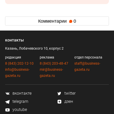
Комментарии
0
контакты
Казань, Лобачевского 10, корпус 2
редакция
реклама
отдел персонала
8 (843) 202-12-10
8 (843) 203-48-47
staff@business-
info@business-
mir@business-
gazeta.ru
gazeta.ru
gazeta.ru
вконтакте
twitter
telegram
дзен
youtube