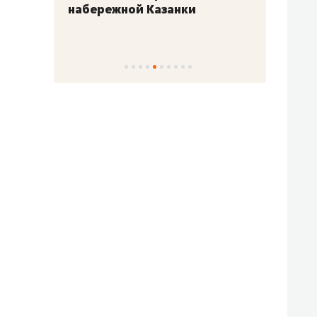
набережной Казанки
«Барк
«Рез