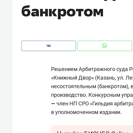
банкротом
Решением Арбитражного суда Р
«Книжный Двор»
(Казань, ул. Л
несостоятельным (банкротом), 
производство. Конкурсным уп
—
член НП СРО «Гильдия арбитр
Рекомендуем
Рекоме
в уполномоченном издании.
и Face
Опыт выживания в дикой
Мекси
 будет
природе, работа
и ваго
ва»
с ментальным и физическим
в Мен