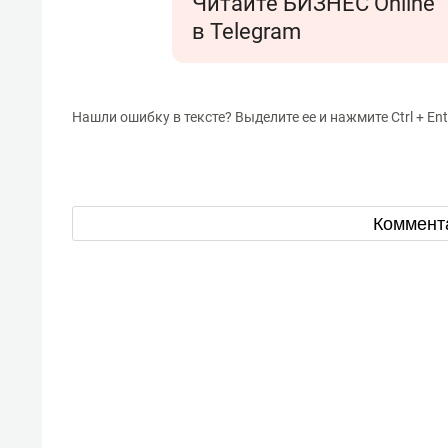
Читайте БИЗНЕС Online
состоянием как основа
«Гонк
в Telegram
антихрупких команд
Нашли ошибку в тексте? Выделите ее и нажмите Ctrl + Ent
Коммент