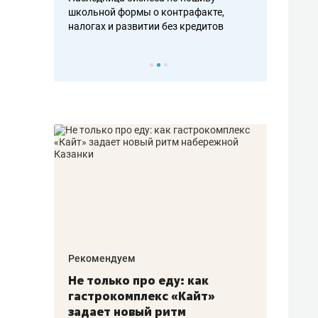
н, дотошных
школьной формы о контрафакте,
рынки, почем
осах мастеров
налогах и развитии без кредитов
чем интересе
Рекомендуем
Рекоме
аждые
Не только про еду: как
Элитн
канал»
гастрокомплекс «Кайт»
и бре
рии
задает новый ритм
гаран