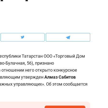
рынки, почему надо знать аксакалов и
о трехкратном росте це
чем интересен Оман?
клиентах и чудных запр
еспублики Татарстан ООО «Торговый Дом
ево-Булачная, 56), признано
в отношении него открыто конкурсное
равляющим утвержден
Алмаз Сабитов
ажных управляющих». Об этом сообщается
ндуем
Рекомендуем
ка, рок-концерт
«Прорывы случались к
н с чак-чаком: как
30 метров»: как «Водо
делеевске прошла
лечит подземные арте