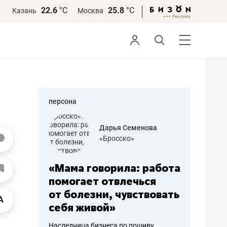
22.6
°С
25.8
°С
Казань
Москва
персона
бодец
Дарья Семенова
 решения»
«Бросско»
«Мама говорила: работа
«Не зна
вообще,
помогает отвлечься
правил,
от болезни, чувствовать
потерят
себя живой»
полгода
ирмы
Наследница бизнеса по пошиву
Как бизнесу 