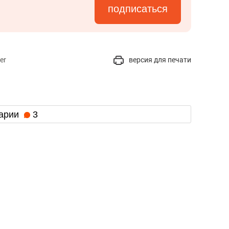
а Героев»
Казани
подписаться
er
версия для печати
арии
3