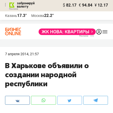
забронируй
$
82.17
€
94.84
¥
12.17
валюту
17.3°
22.2°
Казань
Москва
7 апреля 2014, 21:57
В Харькове объявили о
создании народной
республики