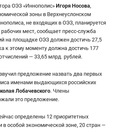
состоянием как основа
ктора ОЭЗ «Иннополис»
Игоря Носова
,
антихрупких команд
номической зоны в Верхнеуслонском
ннополиса, не входящих в ОЭЗ, планируется
. рабочих мест, сообщает пресс-служба
ий на площадке ОЭЗ должен достичь 27,5
ка к этому моменту должна достичь 177
отчислений — 33,65 млрд. рублей.
озвучил предложение назвать два первых
лиса именами выдающихся российских
колая Лобачевского
. Члены
ржали это предложение.
сейчас определены 12 приоритетных
и в особой экономической зоне, 20 стран —