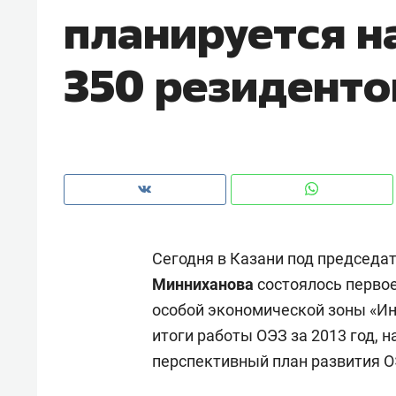
планируется н
рынки, почему надо знать аксакал
чем интересен Оман?
350 резиденто
Сегодня в Казани под председа
Минниханова
состоялось перво
особой экономической зоны «Ин
Рекомендуем
Рекоме
итоги работы ОЭЗ за 2013 год, 
Как ГК «МИР ГРУПП» и ВТБ
150 ка
перспективный план развития ОЭ
создают оазис жилого
ID вме
комфорта под Казанью
безоп