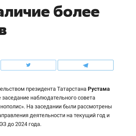
аличие более
ов и
о трехкратном росте цен, дотошных
школьной формы о конт
клиентах и чудных запросах мастеров
налогах и развитии без 
в
тельством президента Татарстана
Рустама
е заседание наблюдательного совета
нополис». На заседании были рассмотрены
ндуем
Рекомендуем
направления деятельности на текущий год и
мер до квартиры и Face
Опыт выживания в дик
З до 2024 года.
сто ключа: какой будет
природе, работа
асность в ЖК «Нова»
с ментальным и физич