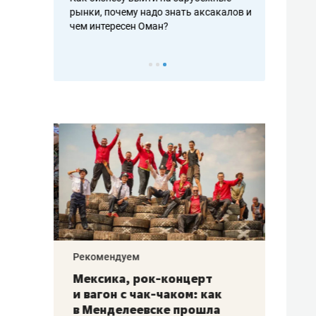
рафакте,
рынки, почему надо знать аксакалов и
о трехкратно
кредитов
чем интересен Оман?
клиентах и ч
Рекомендуем
Рекоме
ой
Мексика, рок-концерт
«Прор
и вагон с чак-чаком: как
30 ме
еским
в Менделеевске прошла
лечит