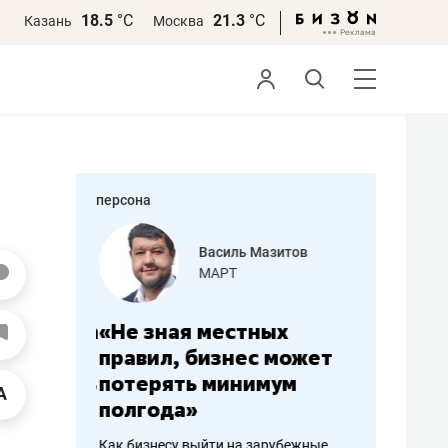
18.5
°С
21.3
°С
Казань
Москва
персона
еменова
Василь Мазитов
»
МАРТ
а: работа
«Не зная местных
«Мне лу
ечься
правил, бизнес может
не зара
вствовать
потерять минимум
чем пот
полгода»
репутац
пошиву
Как бизнесу выйти на зарубежные
Владелец от