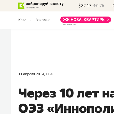
забронируй валюту
$
82.17
0.76
Казань
Закамье
Василь Мазитов
МАРТ
11 апреля 2014, 11:40
«Не зная местных
Через 10 лет 
правил, бизнес может
потерять минимум
ОЭЗ «Иннопол
полгода»
Как бизнесу выйти на зарубежные