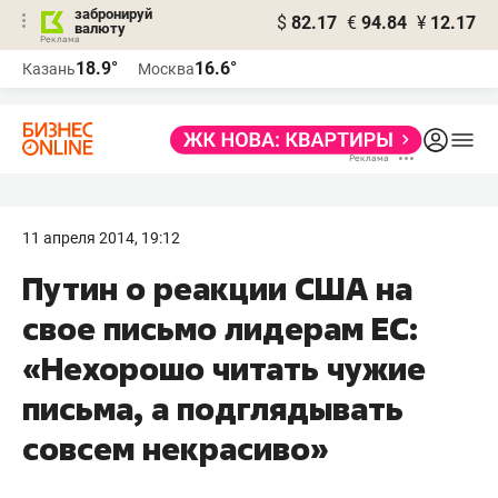
забронируй
$
82.17
€
94.84
¥
12.17
валюту
18.9°
16.6°
Казань
Москва
11 апреля 2014, 19:12
Путин о реакции США на
свое письмо лидерам ЕС:
«Нехорошо читать чужие
письма, а подглядывать
совсем некрасиво»