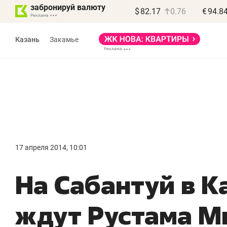
забронируй валюту
$
82.17
0.76
€
94.8
Казань
Закамье
Василь Мазитов
МАРТ
17 апреля 2014, 10:01
«Не зная местных
«
На Сабантуй в К
правил, бизнес может
н
потерять минимум
ч
ждут Рустама М
полгода»
р
Как бизнесу выйти на зарубежные
Вл