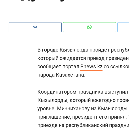
рынки, почему надо знать аксакалов и
о 
чем интересен Оман?
кл
В городе Кызылорда пройдет республ
который ожидается приезд президен
сообщает портал
Bnews.kz
со ссылко
народа Казахстана.
Координатором праздника выступил 
Кызылорды, который ежегодно прово
Рекомендуем
Рекомендуем
уровне. Минниханову из Кызылорды
Как ГК «МИР ГРУПП» и ВТБ
150 камер 
приглашение, президент его принял.
создают оазис жилого
ID вместо 
приезде на республиканский праздни
комфорта под Казанью
безопаснос