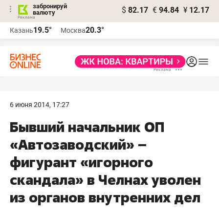
забронируй
$
82.17
€
94.84
¥
12.17
валюту
19.5°
20.3°
Казань
Москва
6 июня 2014, 17:27
Бывший начальник ОП
«Автозаводский» –
фигурант «игорного
скандала» в Челнах уволен
из органов внутренних дел