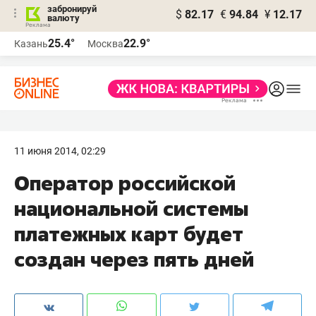
забронируй
$
82.17
€
94.84
¥
12.17
валюту
25.4°
22.9°
Казань
Москва
11 июня 2014, 02:29
Оператор российской
национальной системы
платежных карт будет
создан через пять дней