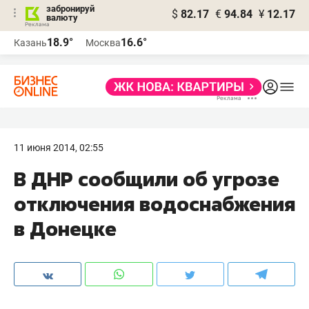
забронируй
$
82.17
€
94.84
¥
12.17
валюту
18.9°
16.6°
Казань
Москва
11 июня 2014, 02:55
В ДНР сообщили об угрозе
отключения водоснабжения
в Донецке